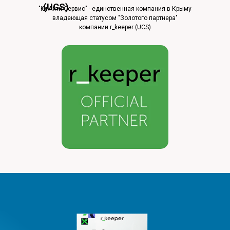
(UCS)
"ЮгАйти Сервис" - единственная компания в Крыму
владеющая статусом "Золотого партнера"
компании r_keeper (UCS)