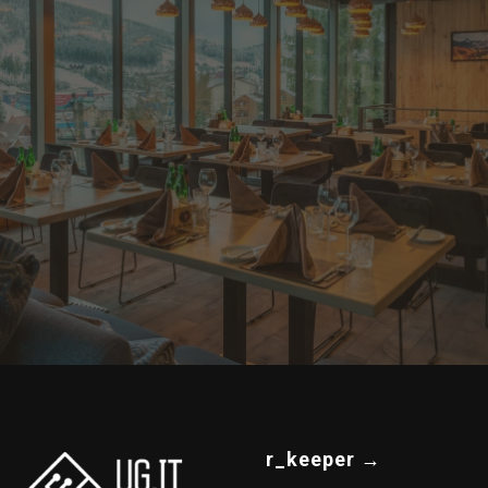
r_keeper
→