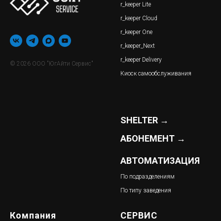
r_keeper Lite
r_keeper Cloud
r_keeper One
r_keeper_Next
r_keeper Delivery
© 2026 ООО "ЮгАйти Сервис"
Киоск самообслуживания
SHELTER →
АБОНЕМЕНТ →
АВТОМАТИЗАЦИЯ
По подразделениям
По типу заведения
Компания
СЕРВИС