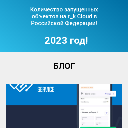
Количество запущенных
объектов на r_k Cloud в
Российской Федерации!
2023 год!
БЛОГ