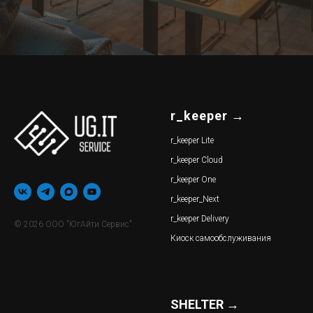
r_keeper
→
r_keeper Lite
r_keeper Cloud
r_keeper One
r_keeper_Next
r_keeper Delivery
© 2026 ООО "ЮгАйти Сервис"
Киоск самообслуживания
SHELTER →