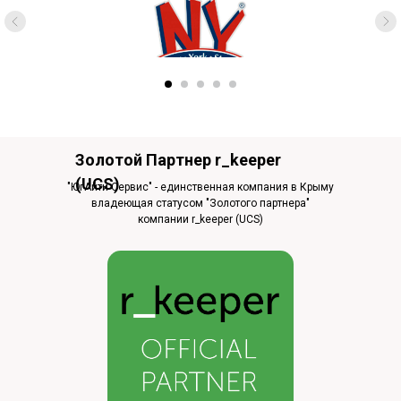
Золотой Партнер r_keeper
(UCS)
"ЮгАйти Сервис" - единственная компания в Крыму
владеющая статусом "Золотого партнера"
компании r_keeper (UCS)