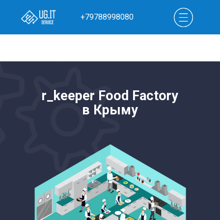
+79788998080
ПРОЙТИ КВИЗ
r_keeper Food Factory
в Крыму